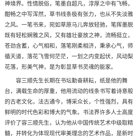
神境界。性情脱俗，笔墨自超凡，淳厚之中有飞畅，
酣畅之中写浑然，草书线条极有张力，也从不失淡雅
之风。一笔书来，宛如草原马儿奔放轻驰，笔挥墨脱
既有轻松娴雅之风，又有雄壮豪放之神，流畅挺立，
苍劲含蓄，心气相和，落笔刚柔相济，秉承心气，师
循天道，落花飞雪何茫茫，一划之内变起伏，风动梨
花落，形美气神，是为彰显草书灵魂的能家。
容三顺先生长期在书坛勤奋耕耘，纸是他的舞
台，满载生命的厚重，他用流动的线条书写着诗意般
的古老文化，法古通今，博采众长，个性强烈，具有
鲜明的时代色彩和博大的气象。书法界许多人士高度
评价了容三顺先生，认为他从中国传统艺术中级取精
髓，并转化为体现现代审美理念的艺术作品，是新时