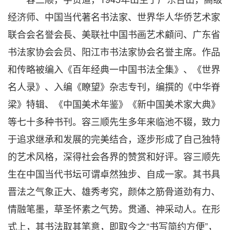
经济师、中国当代著名书法家、世界华人华侨艺术家
联合会名誉会長、美联社中国书画艺术顧问、广东省
书法家协会会员、阳江市书法家协会名誉主席。作品
和传略被编入《百年经典一中国书法全集》、《世界
名人录》、入编《瞭望》杂志专刊，编撰的《中华脊
梁》特辑、《中国美术年鉴》《新中国美术家大典》
等七十多种书刊。容三顺先生多年来临池不辍，致力
于追求继承和发展的完美结合，逐步形成了自己独特
的艺术风格，深得社会各界的赞赏和好评。容三顺先
生在中国当代书坛可谓卓然独步、自成一家。其书具
晋法之气象正大、雄秀考究，颜体之筋骨道劲有力、
情融笔墨，草圣怀素之气势。贯通、神采动人。在形
式上，其书法取其笔意，即取今之“书写简约方便”，