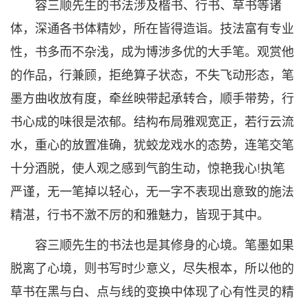
容三顺先生的书法涉及楷书、行书、草书等诸
体，深通各书体精妙，所在皆得造诣。技法富有专业
性，书多而不杂浅，成为博涉多优的大手笔。观赏他
的作品，行兼顾，拒绝算子状态，不失飞动形态，笔
墨方曲收放有度，牵丝映带起承转合，顺手带势，行
书心成的味很是浓郁。结构布局雅观宽正，若行云流
水，重心的放置准确，犹蛟龙戏水的态势，连笔交笔
十分酒脱，使人观之感到气韵生动，惊艳我心!执笔
严谨，无一笔掉以轻心，无一字不表现出意致的施法
精湛，行书不激不厉的和雅魅力，皆现于其中。
容三顺先生的书法也是其修身的心境。笔墨如果
脱离了心境，则书写时少意义，尽失根本，所以他的
草书在黑与白、点与线的变换中体现了心有性灵的精