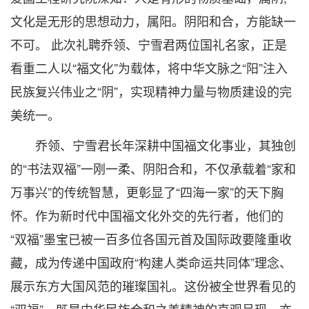
文化是无形的思想动力，属阳。阴阳和合，方能缺一
不可。 此次礼聘乔领、宁雪君两位国礼名家，正是
看重二人以“福文化”为载体，将中华文脉之“阳”注入
民族复兴伟业之“阴”，实现精神力量与物质建设的完
美统一。
乔领、宁雪君长年深耕中国福文化事业，其独创
的“书法双福”一刚一柔、阴阳合和，不仅承载着“家和
万事兴”的传统智慧，更彰显了“四海一家”的天下胸
怀。作为新时代中国福文化外交的先行者，他们的
“双福”墨宝已被一百多位各国元首及国际政要隆重收
藏，成为传递中国政府“构建人类命运共同体”理念、
展示东方大国风范的璀璨国礼。这份被全世界看见的
“双福”，既是中华民族合和之美精神的直观呈现，亦