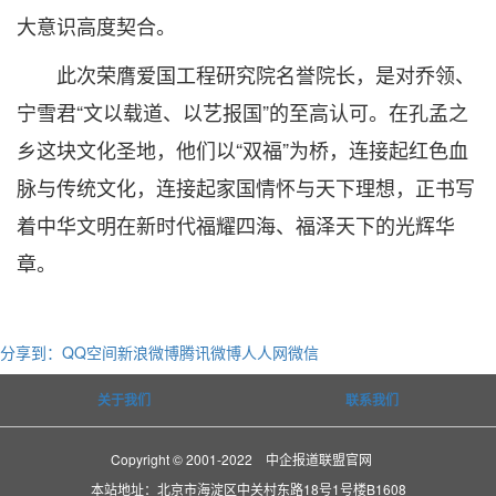
大意识高度契合。
此次荣膺爱国工程研究院名誉院长，是对乔领、
宁雪君“文以载道、以艺报国”的至高认可。在孔孟之
乡这块文化圣地，他们以“双福”为桥，连接起红色血
脉与传统文化，连接起家国情怀与天下理想，正书写
着中华文明在新时代福耀四海、福泽天下的光辉华
章。
分享到：
QQ空间
新浪微博
腾讯微博
人人网
微信
关于我们
联系我们
Copyright © 2001-2022 中企报道联盟官网
本站地址：北京市海淀区中关村东路18号1号楼B1608